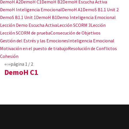
DemoH A2
DemoH C1
DemoH B2
DemoH Escucha Activa
DemoH Inteligencia Emocional
DemoH A1
DemoS B1.1 Unit 2
DemoS B1.1 Unit 1
DemoH B1
Demo Inteligencia Emocional
Lección Demo Escucha Activa
Lección SCORM 3
Lección
Lección SCORM de prueba
Consecución de Objetivos
Gestión del Estrés y las Emociones
Inteligencia Emocional
Motivación en el puesto de trabajo
Resolución de Conflictos
Cohesión
«
‹
›
»
página
1
/
2
DemoH C1