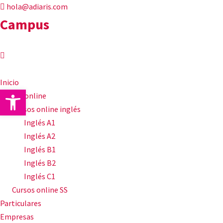
hola@adiaris.com
Campus
Inicio
Abrir barra de herramientas
Cursos online
Cursos online inglés
Inglés A1
Inglés A2
Inglés B1
Inglés B2
Inglés C1
Cursos online SS
Particulares
Empresas