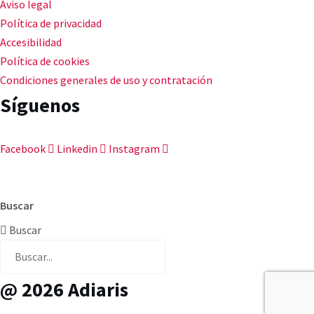
Aviso legal
Política de privacidad
Accesibilidad
Política de cookies
Condiciones generales de uso y contratación
Síguenos
Facebook
Linkedin
Instagram
Buscar
Buscar
@ 2026 Adiaris