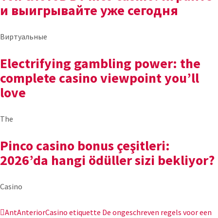
и выигрывайте уже сегодня
Виртуальные
Electrifying gambling power: the
complete casino viewpoint you’ll
love
The
Pinco casino bonus çeşitleri:
2026’da hangi ödüller sizi bekliyor?
Casino
Ant
Anterior
Casino etiquette De ongeschreven regels voor een