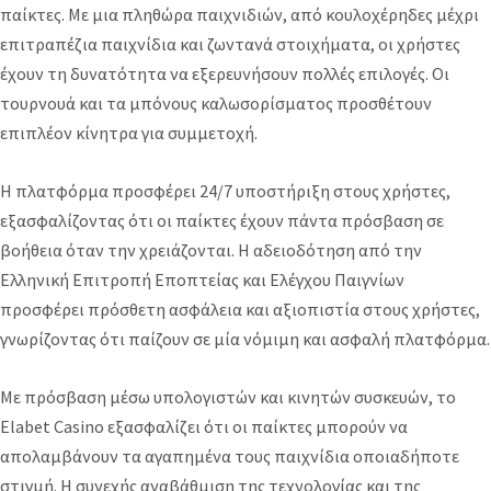
παίκτες. Με μια πληθώρα παιχνιδιών, από κουλοχέρηδες μέχρι
επιτραπέζια παιχνίδια και ζωντανά στοιχήματα, οι χρήστες
έχουν τη δυνατότητα να εξερευνήσουν πολλές επιλογές. Οι
τουρνουά και τα μπόνους καλωσορίσματος προσθέτουν
επιπλέον κίνητρα για συμμετοχή.
Η πλατφόρμα προσφέρει 24/7 υποστήριξη στους χρήστες,
εξασφαλίζοντας ότι οι παίκτες έχουν πάντα πρόσβαση σε
βοήθεια όταν την χρειάζονται. Η αδειοδότηση από την
Ελληνική Επιτροπή Εποπτείας και Ελέγχου Παιγνίων
προσφέρει πρόσθετη ασφάλεια και αξιοπιστία στους χρήστες,
γνωρίζοντας ότι παίζουν σε μία νόμιμη και ασφαλή πλατφόρμα.
Με πρόσβαση μέσω υπολογιστών και κινητών συσκευών, το
Elabet Casino εξασφαλίζει ότι οι παίκτες μπορούν να
απολαμβάνουν τα αγαπημένα τους παιχνίδια οποιαδήποτε
στιγμή. Η συνεχής αναβάθμιση της τεχνολογίας και της