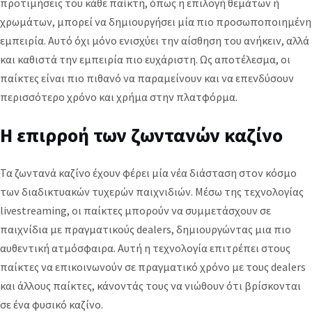
προτιμήσεις του κάθε παίκτη, όπως η επιλογή θεμάτων ή
χρωμάτων, μπορεί να δημιουργήσει μία πιο προσωποποιημένη
εμπειρία. Αυτό όχι μόνο ενισχύει την αίσθηση του ανήκειν, αλλά
και καθιστά την εμπειρία πιο ευχάριστη. Ως αποτέλεσμα, οι
παίκτες είναι πιο πιθανό να παραμείνουν και να επενδύσουν
περισσότερο χρόνο και χρήμα στην πλατφόρμα.
Η επιρροή των ζωντανών καζίνο
Τα ζωντανά καζίνο έχουν φέρει μία νέα διάσταση στον κόσμο
των διαδικτυακών τυχερών παιχνιδιών. Μέσω της τεχνολογίας
livestreaming, οι παίκτες μπορούν να συμμετάσχουν σε
παιχνίδια με πραγματικούς dealers, δημιουργώντας μια πιο
αυθεντική ατμόσφαιρα. Αυτή η τεχνολογία επιτρέπει στους
παίκτες να επικοινωνούν σε πραγματικό χρόνο με τους dealers
και άλλους παίκτες, κάνοντάς τους να νιώθουν ότι βρίσκονται
σε ένα φυσικό καζίνο.