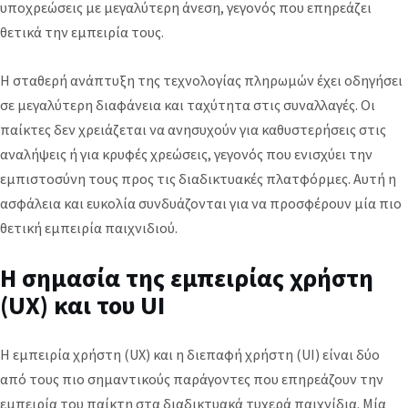
υποχρεώσεις με μεγαλύτερη άνεση, γεγονός που επηρεάζει
θετικά την εμπειρία τους.
Η σταθερή ανάπτυξη της τεχνολογίας πληρωμών έχει οδηγήσει
σε μεγαλύτερη διαφάνεια και ταχύτητα στις συναλλαγές. Οι
παίκτες δεν χρειάζεται να ανησυχούν για καθυστερήσεις στις
αναλήψεις ή για κρυφές χρεώσεις, γεγονός που ενισχύει την
εμπιστοσύνη τους προς τις διαδικτυακές πλατφόρμες. Αυτή η
ασφάλεια και ευκολία συνδυάζονται για να προσφέρουν μία πιο
θετική εμπειρία παιχνιδιού.
Η σημασία της εμπειρίας χρήστη
(UX) και του UI
Η εμπειρία χρήστη (UX) και η διεπαφή χρήστη (UI) είναι δύο
από τους πιο σημαντικούς παράγοντες που επηρεάζουν την
εμπειρία του παίκτη στα διαδικτυακά τυχερά παιχνίδια. Μία