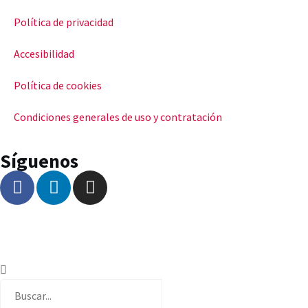
Política de privacidad
Accesibilidad
Política de cookies
Condiciones generales de uso y contratación
Síguenos