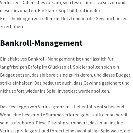
Verlusten. Daher ist es ratsam, sich feste Limits zu setzen und
diese einzuhalten. Ein klarer Kopf hilft, rationalere
Entscheidungen zu treffen und letztendlich die Gewinnchancen
zu erhöhen.
Bankroll-Management
Ein effektives Bankroll-Management ist unerlässlich für
langfristigen Erfolg im Glücksspiel. Spieler sollten sich ein
Budget setzen, das sie bereit sind zu riskieren, und dieses Budget
strikt einhalten. Das bedeutet auch, dass Gewinne gesichert und
nicht sofort wieder ins Spiel investiert werden sollten.
Das Festlegen von Verlustgrenzen ist ebenfalls entscheidend.
Wenn eine bestimmte Summe verloren geht, sollte man bereit
sein, aufzuhören. Diese Disziplin verhindert, dass man in eine
Verlustspirale gerät und fördert eine nachhaltige Spielweise, die