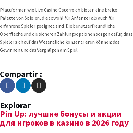
Plattformen wie Live Casino Österreich bieten eine breite
Palette von Spielen, die sowohl für Anfänger als auch für
erfahrene Spieler geeignet sind. Die benutzerfreundliche
Oberfläche und die sicheren Zahlungsoptionen sorgen dafür, dass
Spieler sich auf das Wesentliche konzentrieren können: das
Gewinnen und das Vergnügen am Spiel.
Compartir :
Explorar
Pin Up: лучшие бонусы и акции
для игроков в казино в 2026 году