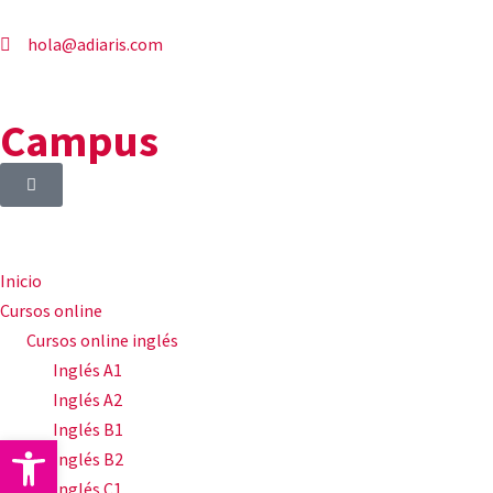
hola@adiaris.com
Campus
Inicio
Cursos online
Cursos online inglés
Inglés A1
Inglés A2
Inglés B1
Abrir barra de herramientas
Inglés B2
Inglés C1