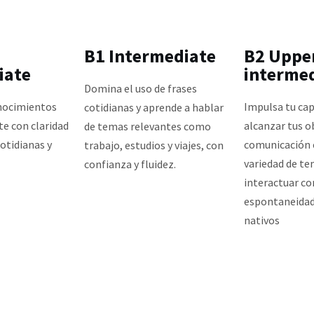
B1 Intermediate
B2 Uppe
iate
interme
Domina el uso de frases
onocimientos
Impulsa tu cap
cotidianas y aprende a hablar
e con claridad
alcanzar tus o
de temas relevantes como
otidianas y
comunicación 
trabajo, estudios y viajes, con
variedad de te
confianza y fluidez.
interactuar con
espontaneidad
nativos