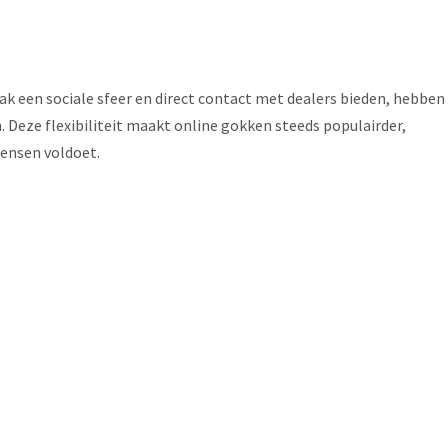
aak een sociale sfeer en direct contact met dealers bieden, hebben
 Deze flexibiliteit maakt online gokken steeds populairder,
wensen voldoet.