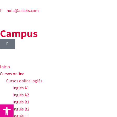
hola@adiaris.com
Campus
Inicio
Cursos online
Cursos online inglés
Inglés A1
Inglés A2
Inglés B1
Abrir barra de herramientas
Inglés B2
Inglés C1