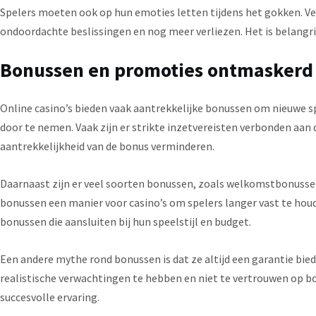
Spelers moeten ook op hun emoties letten tijdens het gokken. Vel
ondoordachte beslissingen en nog meer verliezen. Het is belangr
Bonussen en promoties ontmaskerd
Online casino’s bieden vaak aantrekkelijke bonussen om nieuwe sp
door te nemen. Vaak zijn er strikte inzetvereisten verbonden aa
aantrekkelijkheid van de bonus verminderen.
Daarnaast zijn er veel soorten bonussen, zoals welkomstbonussen,
bonussen een manier voor casino’s om spelers langer vast te hou
bonussen die aansluiten bij hun speelstijl en budget.
Een andere mythe rond bonussen is dat ze altijd een garantie bied
realistische verwachtingen te hebben en niet te vertrouwen op bo
succesvolle ervaring.