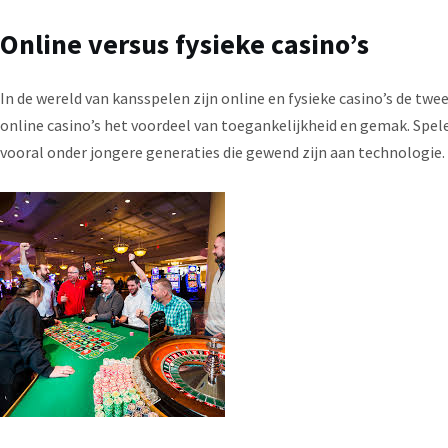
Online versus fysieke casino’s
In de wereld van kansspelen zijn online en fysieke casino’s de twe
online casino’s het voordeel van toegankelijkheid en gemak. Spele
vooral onder jongere generaties die gewend zijn aan technologie.