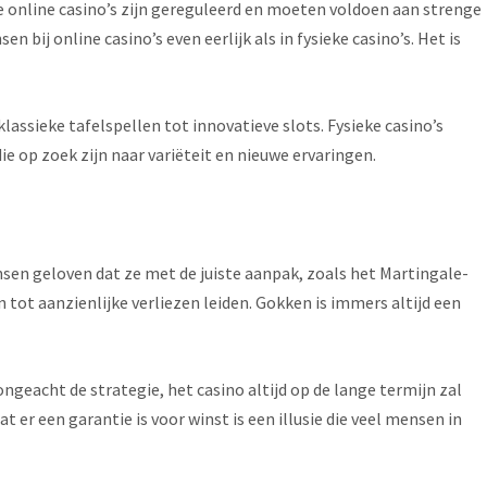
re online casino’s zijn gereguleerd en moeten voldoen aan strenge
ij online casino’s even eerlijk als in fysieke casino’s. Het is
klassieke tafelspellen tot innovatieve slots. Fysieke casino’s
 op zoek zijn naar variëteit en nieuwe ervaringen.
sen geloven dat ze met de juiste aanpak, zoals het Martingale-
ot aanzienlijke verliezen leiden. Gokken is immers altijd een
ongeacht de strategie, het casino altijd op de lange termijn zal
r een garantie is voor winst is een illusie die veel mensen in