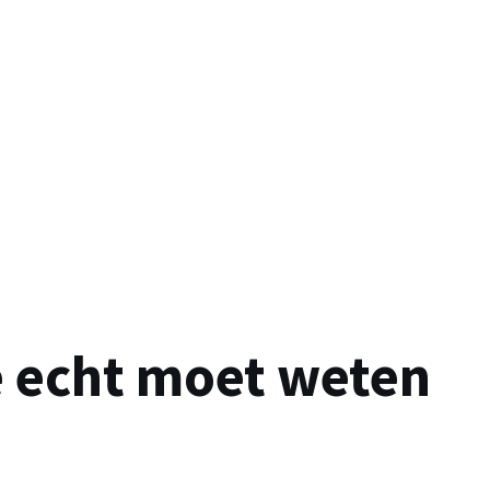
e echt moet weten