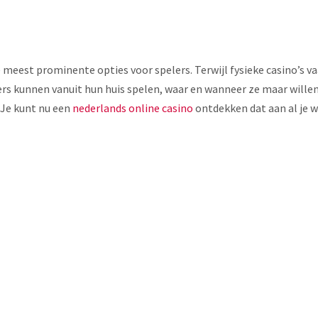
e meest prominente opties voor spelers. Terwijl fysieke casino’s v
rs kunnen vanuit hun huis spelen, waar en wanneer ze maar willen.
 Je kunt nu een
nederlands online casino
ontdekken dat aan al je 