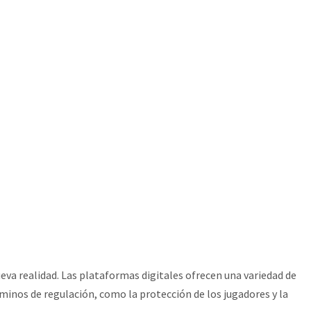
nueva realidad. Las plataformas digitales ofrecen una variedad de
rminos de regulación, como la protección de los jugadores y la