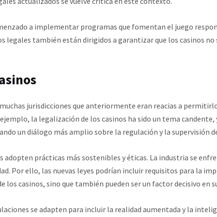
ales actualizados se vuelve crítica en este contexto.
omenzado a implementar programas que fomentan el juego responsa
os legales también están dirigidos a garantizar que los casinos no 
casinos
 muchas jurisdicciones que anteriormente eran reacias a permitirlo
ejemplo, la legalización de los casinos ha sido un tema candente,
ando un diálogo más amplio sobre la regulación y la supervisión de
os adopten prácticas más sostenibles y éticas. La industria se enf
d. Por ello, las nuevas leyes podrían incluir requisitos para la 
 los casinos, sino que también pueden ser un factor decisivo en s
aciones se adapten para incluir la realidad aumentada y la intelige