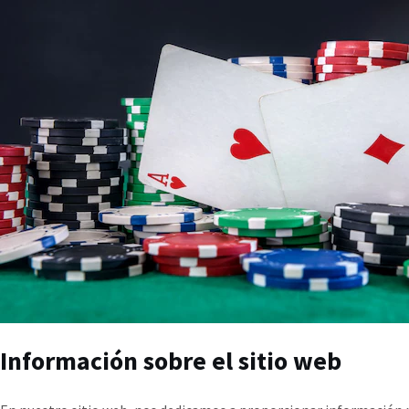
Información sobre el sitio web