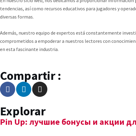
En nuestro sitio web, nos dedicamos a proporcionar información pr
tendencias, así como recursos educativos para jugadores y operado
diversas formas.
Además, nuestro equipo de expertos está constantemente investig
comprometidos a empoderar a nuestros lectores con conocimiento 
en esta fascinante industria.
Compartir :
Explorar
Pin Up: лучшие бонусы и акции дл