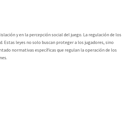
lación y en la percepción social del juego. La regulación de los
. Estas leyes no solo buscan proteger a los jugadores, sino
tado normativas específicas que regulan la operación de los
nes.