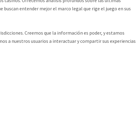
los casinos. Ofrecemos análisis profundos sobre las últimas
ue buscan entender mejor el marco legal que rige el juego en sus
isdicciones. Creemos que la información es poder, y estamos
s a nuestros usuarios a interactuar y compartir sus experiencias