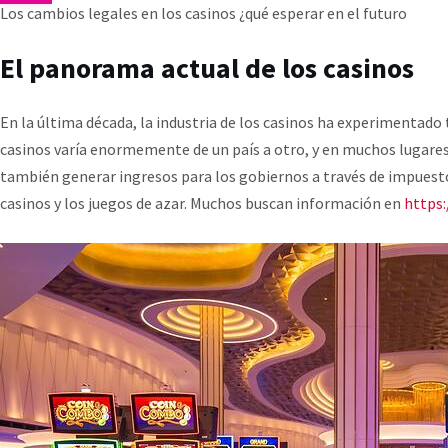
Los cambios legales en los casinos ¿qué esperar en el futuro
El panorama actual de los casinos
En la última década, la industria de los casinos ha experimentado 
casinos varía enormemente de un país a otro, y en muchos lugares 
también generar ingresos para los gobiernos a través de impuest
casinos y los juegos de azar. Muchos buscan información en
https: