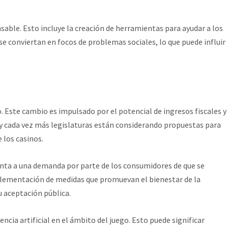
ble. Esto incluye la creación de herramientas para ayudar a los
se conviertan en focos de problemas sociales, lo que puede influir
. Este cambio es impulsado por el potencial de ingresos fiscales y
 y cada vez más legislaturas están considerando propuestas para
 los casinos.
renta a una demanda por parte de los consumidores de que se
implementación de medidas que promuevan el bienestar de la
u aceptación pública.
ncia artificial en el ámbito del juego. Esto puede significar