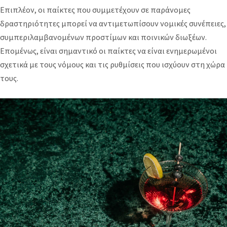
Επιπλέον, οι παίκτες που συμμετέχουν σε παράνομες
δραστηριότητες μπορεί να αντιμετωπίσουν νομικές συνέπειες,
συμπεριλαμβανομένων προστίμων και ποινικών διωξέων.
Επομένως, είναι σημαντικό οι παίκτες να είναι ενημερωμένοι
σχετικά με τους νόμους και τις ρυθμίσεις που ισχύουν στη χώρα
τους.