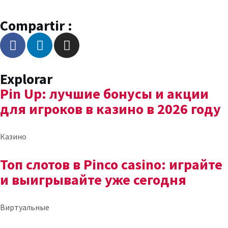
Compartir :
Explorar
Pin Up: лучшие бонусы и акции
для игроков в казино в 2026 году
Казино
Топ слотов в Pinco casino: играйте
и выигрывайте уже сегодня
Виртуальные