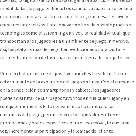
Además, la digitalización ha dado lugar a la aparición de diversas
modalidades de juego en línea. Los casinos virtuales ofrecen una
experiencia similar a la de un casino físico, con mesas en vivo y
crupieres interactivos. Esta innovación ha sido posible gracias a
tecnologías como el streaming en vivo y la realidad virtual, que
transportan a los jugadores a un ambiente de juego inmersivo.
Así, las plataformas de juego han evolucionado para captar y
retener la atención de los usuarios en un mercado competitivo.
Por otro lado, el uso de dispositivos móviles ha sido un factor
determinante en la expansión del juego en línea. Con el aumento
en la penetración de smartphones y tablets, los jugadores
pueden disfrutar de sus juegos favoritos en cualquier lugar y en
cualquier momento. Esta conveniencia ha cambiado las
dinámicas del juego, permitiendo a los operadores ofrecer
promociones y bonos específicos para el uso móvil, lo que, a su
vez, incrementa la participación y la lealtad del cliente.