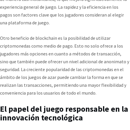
experiencia general de juego. La rapidez y la eficiencia en los
pagos son factores clave que los jugadores consideran al elegir
una plataforma de juego.
Otro beneficio de blockchain es la posibilidad de utilizar
criptomonedas como medio de pago. Esto no solo ofrece a los
jugadores más opciones en cuanto a métodos de transacción,
sino que también puede ofrecer un nivel adicional de anonimato y
seguridad. La creciente popularidad de las criptomonedas en el
ámbito de los juegos de azar puede cambiar la forma en que se
realizan las transacciones, permitiendo una mayor flexibilidad y
conveniencia para los usuarios de todo el mundo.
El papel del juego responsable en la
innovación tecnológica