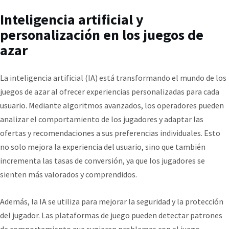
Inteligencia artificial y
personalización en los juegos de
azar
La inteligencia artificial (IA) está transformando el mundo de los
juegos de azar al ofrecer experiencias personalizadas para cada
usuario. Mediante algoritmos avanzados, los operadores pueden
analizar el comportamiento de los jugadores y adaptar las
ofertas y recomendaciones a sus preferencias individuales. Esto
no solo mejora la experiencia del usuario, sino que también
incrementa las tasas de conversión, ya que los jugadores se
sienten más valorados y comprendidos.
Además, la IA se utiliza para mejorar la seguridad y la protección
del jugador. Las plataformas de juego pueden detectar patrones