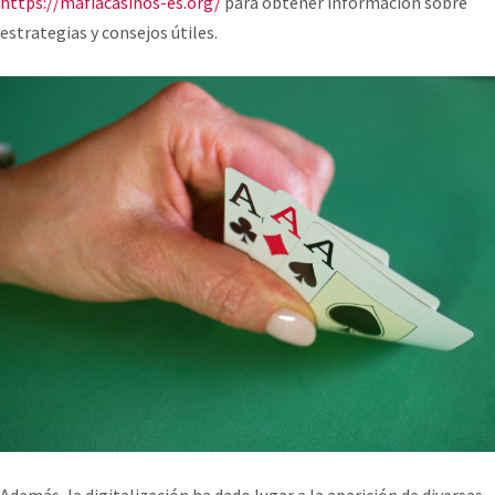
https://mafiacasinos-es.org/
para obtener información sobre
estrategias y consejos útiles.