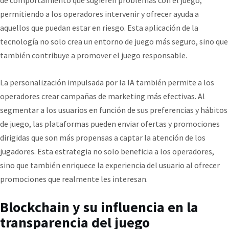
de comportamiento que sugieren problemas con el juego,
permitiendo a los operadores intervenir y ofrecer ayuda a
aquellos que puedan estar en riesgo. Esta aplicación de la
tecnología no solo crea un entorno de juego más seguro, sino que
también contribuye a promover el juego responsable.
La personalización impulsada por la IA también permite a los
operadores crear campañas de marketing más efectivas. Al
segmentar a los usuarios en función de sus preferencias y hábitos
de juego, las plataformas pueden enviar ofertas y promociones
dirigidas que son más propensas a captar la atención de los
jugadores. Esta estrategia no solo beneficia a los operadores,
sino que también enriquece la experiencia del usuario al ofrecer
promociones que realmente les interesan.
Blockchain y su influencia en la
transparencia del juego