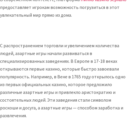
предоставляет игрокам возможность погрузиться в этот
увлекательный мир прямо из дома.
С распространением торговли и увеличением количества
людей, азартные игры начали развиваться в
специализированных заведениях. В Европе в 17-18 веках
открываются первые казино, которые быстро завоевали
популярность. Например, в Вене в 1765 году открылось одно
из первых официальных казино, которое предложило
различные азартные игры и привлекло аристократию и
состоятельных людей. Эти заведения стали символом
роскоши и досуга, а азартные игры — способом заработка и
развлечения.