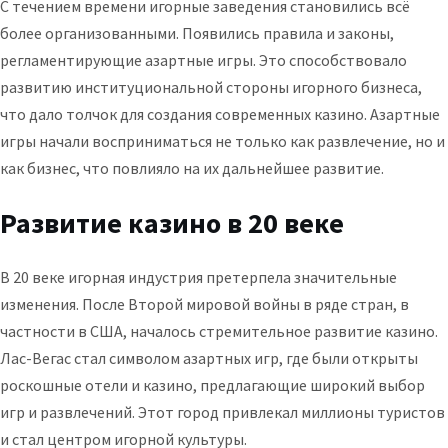
С течением времени игорные заведения становились всё
более организованными. Появились правила и законы,
регламентирующие азартные игры. Это способствовало
развитию институциональной стороны игорного бизнеса,
что дало толчок для создания современных казино. Азартные
игры начали восприниматься не только как развлечение, но и
как бизнес, что повлияло на их дальнейшее развитие.
Развитие казино в 20 веке
В 20 веке игорная индустрия претерпела значительные
изменения. После Второй мировой войны в ряде стран, в
частности в США, началось стремительное развитие казино.
Лас-Вегас стал символом азартных игр, где были открыты
роскошные отели и казино, предлагающие широкий выбор
игр и развлечений. Этот город привлекал миллионы туристов
и стал центром игорной культуры.