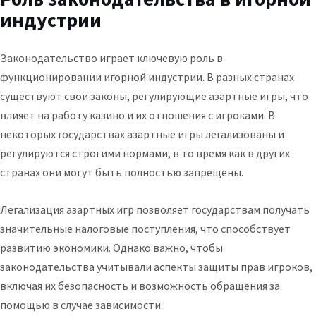
индустрии
Законодательство играет ключевую роль в
функционировании игорной индустрии. В разных странах
существуют свои законы, регулирующие азартные игры, что
влияет на работу казино и их отношения с игроками. В
некоторых государствах азартные игры легализованы и
регулируются строгими нормами, в то время как в других
странах они могут быть полностью запрещены.
Легализация азартных игр позволяет государствам получать
значительные налоговые поступления, что способствует
развитию экономики. Однако важно, чтобы
законодательства учитывали аспекты защиты прав игроков,
включая их безопасность и возможность обращения за
помощью в случае зависимости.