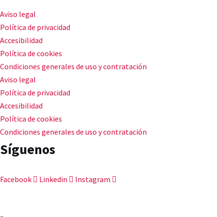
Aviso legal
Política de privacidad
Accesibilidad
Política de cookies
Condiciones generales de uso y contratación
Aviso legal
Política de privacidad
Accesibilidad
Política de cookies
Condiciones generales de uso y contratación
Síguenos
Facebook
Linkedin
Instagram