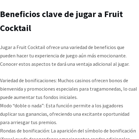
Beneficios clave de jugar a Fruit
Cocktail
Jugar a Fruit Cocktail ofrece una variedad de beneficios que
pueden hacer tu experiencia de juego aún más emocionante.
Conocer estos aspectos te dará una ventaja adicional al jugar.
Variedad de bonificaciones: Muchos casinos ofrecen bonos de
bienvenida y promociones especiales para tragamonedas, lo cual
puede aumentar tus fondos iniciales.
Modo “doble o nada”: Esta función permite a los jugadores
duplicar sus ganancias, ofreciendo una excitante oportunidad
para arriesgar tus premios.
Rondas de bonificación: La aparición del símbolo de bonificación