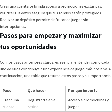
Crear una cuenta te brinda acceso a promociones exclusivas.
Verificar tus datos asegura que tus fondos están protegidos.
Realizar un depósito permite disfrutar de juegos sin
interrupciones.
Pasos para empezar y maximizar
tus oportunidades
Con los pasos anteriores claros, es esencial entender cómo cada
uno de ellos contribuye a una experiencia de juego más positiva. A
continuación, una tabla que resume estos pasos y su importancia.
Paso
Qué hacer
Por qué importa
Crear una
Registrarte en el
Acceso a promociones y
cuenta
casino.
juegos.