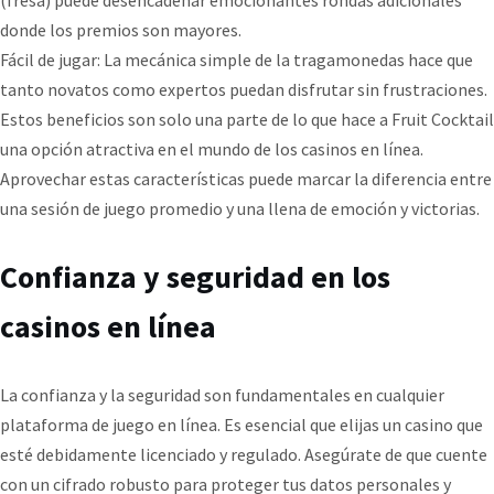
(fresa) puede desencadenar emocionantes rondas adicionales
donde los premios son mayores.
Fácil de jugar: La mecánica simple de la tragamonedas hace que
tanto novatos como expertos puedan disfrutar sin frustraciones.
Estos beneficios son solo una parte de lo que hace a Fruit Cocktail
una opción atractiva en el mundo de los casinos en línea.
Aprovechar estas características puede marcar la diferencia entre
una sesión de juego promedio y una llena de emoción y victorias.
Confianza y seguridad en los
casinos en línea
La confianza y la seguridad son fundamentales en cualquier
plataforma de juego en línea. Es esencial que elijas un casino que
esté debidamente licenciado y regulado. Asegúrate de que cuente
con un cifrado robusto para proteger tus datos personales y