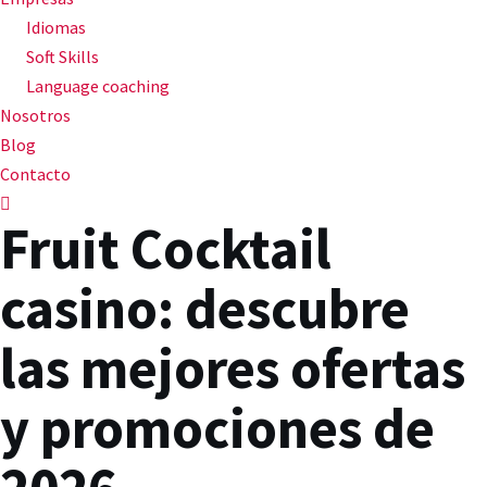
Idiomas
Soft Skills
Language coaching
Nosotros
Blog
Contacto
Fruit Cocktail
casino: descubre
las mejores ofertas
y promociones de