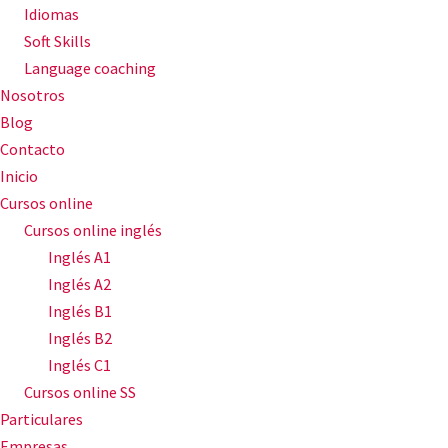
Idiomas
Soft Skills
Language coaching
Nosotros
Blog
Contacto
Inicio
Cursos online
Cursos online inglés
Inglés A1
Inglés A2
Inglés B1
Inglés B2
Inglés C1
Cursos online SS
Particulares
Empresas