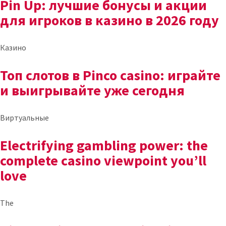
Pin Up: лучшие бонусы и акции
для игроков в казино в 2026 году
Казино
Топ слотов в Pinco casino: играйте
и выигрывайте уже сегодня
Виртуальные
Electrifying gambling power: the
complete casino viewpoint you’ll
love
The