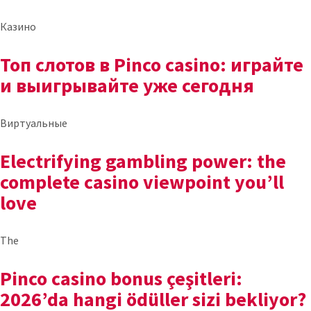
Казино
Топ слотов в Pinco casino: играйте
и выигрывайте уже сегодня
Виртуальные
Electrifying gambling power: the
complete casino viewpoint you’ll
love
The
Pinco casino bonus çeşitleri:
2026’da hangi ödüller sizi bekliyor?