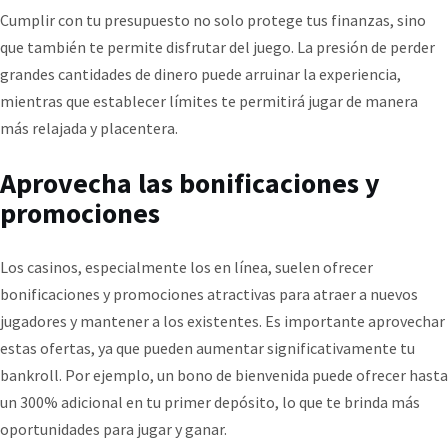
Cumplir con tu presupuesto no solo protege tus finanzas, sino
que también te permite disfrutar del juego. La presión de perder
grandes cantidades de dinero puede arruinar la experiencia,
mientras que establecer límites te permitirá jugar de manera
más relajada y placentera.
Aprovecha las bonificaciones y
promociones
Los casinos, especialmente los en línea, suelen ofrecer
bonificaciones y promociones atractivas para atraer a nuevos
jugadores y mantener a los existentes. Es importante aprovechar
estas ofertas, ya que pueden aumentar significativamente tu
bankroll. Por ejemplo, un bono de bienvenida puede ofrecer hasta
un 300% adicional en tu primer depósito, lo que te brinda más
oportunidades para jugar y ganar.