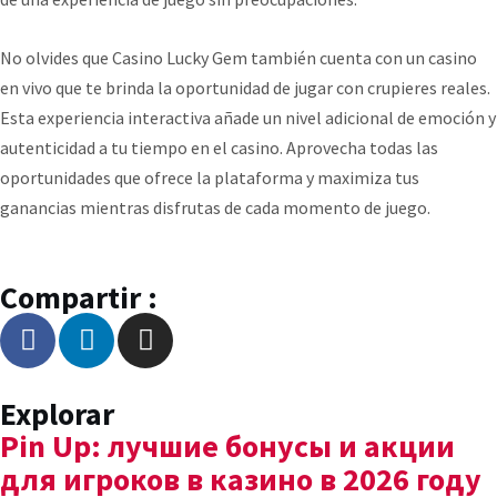
No olvides que Casino Lucky Gem también cuenta con un casino
en vivo que te brinda la oportunidad de jugar con crupieres reales.
Esta experiencia interactiva añade un nivel adicional de emoción y
autenticidad a tu tiempo en el casino. Aprovecha todas las
oportunidades que ofrece la plataforma y maximiza tus
ganancias mientras disfrutas de cada momento de juego.
Compartir :
Explorar
Pin Up: лучшие бонусы и акции
для игроков в казино в 2026 году