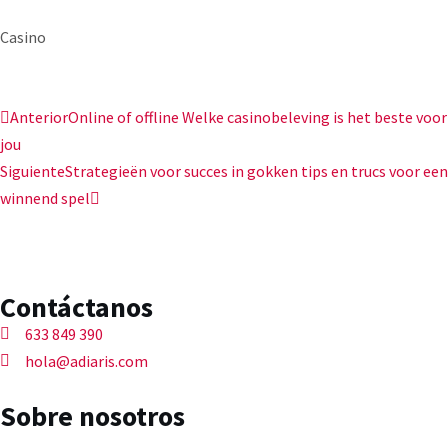
Casino
Anterior
Online of offline Welke casinobeleving is het beste voor
jou
Siguiente
Strategieën voor succes in gokken tips en trucs voor een
winnend spel
Contáctanos
633 849 390
hola@adiaris.com
Sobre nosotros