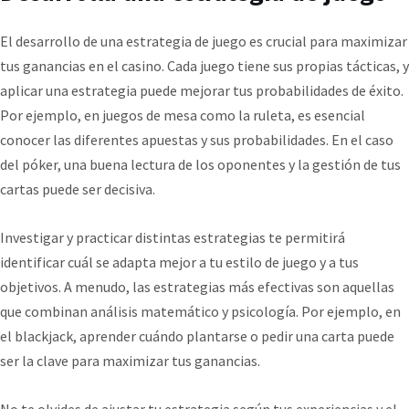
El desarrollo de una estrategia de juego es crucial para maximizar
tus ganancias en el casino. Cada juego tiene sus propias tácticas, y
aplicar una estrategia puede mejorar tus probabilidades de éxito.
Por ejemplo, en juegos de mesa como la ruleta, es esencial
conocer las diferentes apuestas y sus probabilidades. En el caso
del póker, una buena lectura de los oponentes y la gestión de tus
cartas puede ser decisiva.
Investigar y practicar distintas estrategias te permitirá
identificar cuál se adapta mejor a tu estilo de juego y a tus
objetivos. A menudo, las estrategias más efectivas son aquellas
que combinan análisis matemático y psicología. Por ejemplo, en
el blackjack, aprender cuándo plantarse o pedir una carta puede
ser la clave para maximizar tus ganancias.