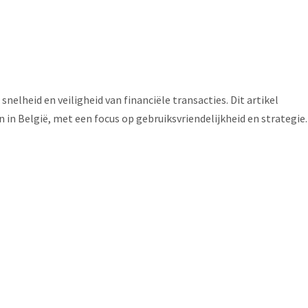
snelheid en veiligheid van financiële transacties. Dit artikel
 in België, met een focus op gebruiksvriendelijkheid en strategie.