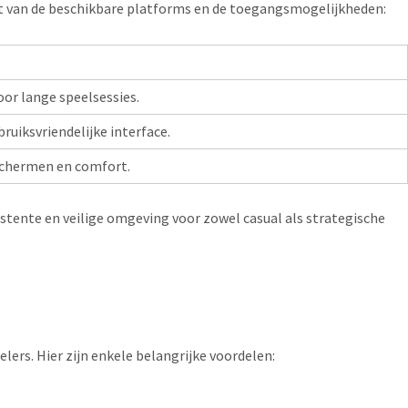
icht van de beschikbare platforms en de toegangsmogelijkheden:
oor lange speelsessies.
bruiksvriendelijke interface.
schermen en comfort.
istente en veilige omgeving voor zowel casual als strategische
lers. Hier zijn enkele belangrijke voordelen: