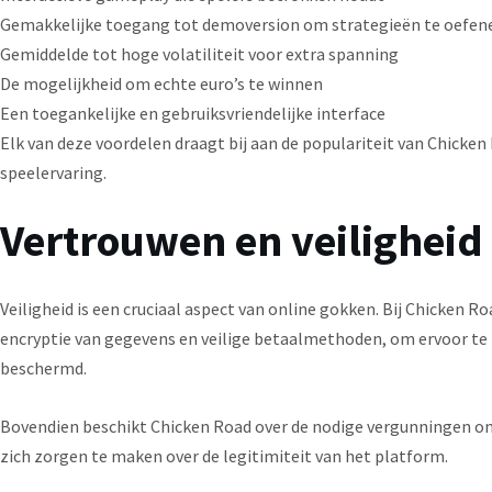
Gemakkelijke toegang tot demoversion om strategieën te oefen
Gemiddelde tot hoge volatiliteit voor extra spanning
De mogelijkheid om echte euro’s te winnen
Een toegankelijke en gebruiksvriendelijke interface
Elk van deze voordelen draagt bij aan de populariteit van Chicken 
speelervaring.
Vertrouwen en veiligheid
Veiligheid is een cruciaal aspect van online gokken. Bij Chicken
encryptie van gegevens en veilige betaalmethoden, om ervoor te zo
beschermd.
Bovendien beschikt Chicken Road over de nodige vergunningen om 
zich zorgen te maken over de legitimiteit van het platform.