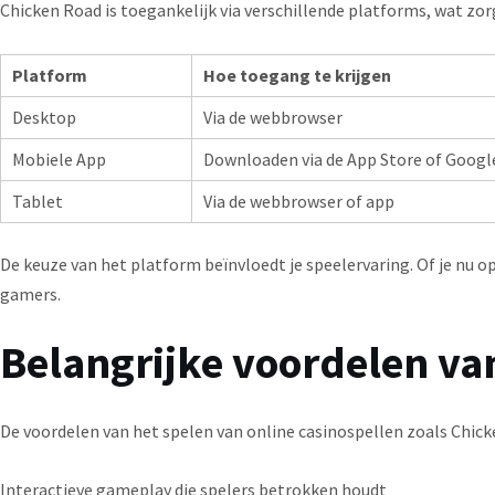
Chicken Road is toegankelijk via verschillende platforms, wat zo
Platform
Hoe toegang te krijgen
Desktop
Via de webbrowser
Mobiele App
Downloaden via de App Store of Googl
Tablet
Via de webbrowser of app
De keuze van het platform beïnvloedt je speelervaring. Of je nu 
gamers.
Belangrijke voordelen va
De voordelen van het spelen van online casinospellen zoals Chicke
Interactieve gameplay die spelers betrokken houdt