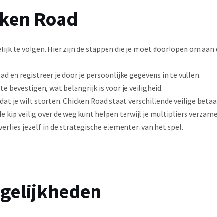
cken Road
jk te volgen. Hier zijn de stappen die je moet doorlopen om aan d
 en registreer je door je persoonlijke gegevens in te vullen.
te bevestigen, wat belangrijk is voor je veiligheid.
at je wilt storten. Chicken Road staat verschillende veilige bet
 kip veilig over de weg kunt helpen terwijl je multipliers verzame
rlies jezelf in de strategische elementen van het spel.
gelijkheden