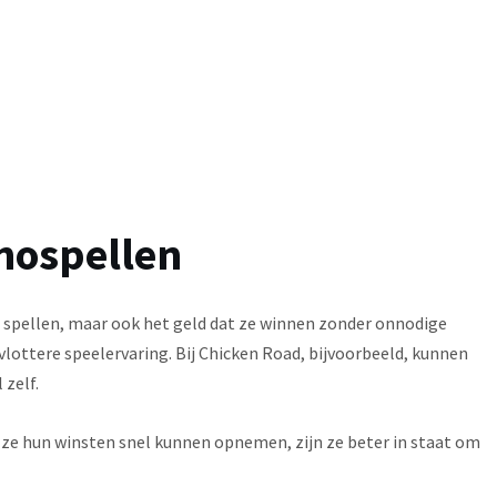
inospellen
ete spellen, maar ook het geld dat ze winnen zonder onnodige
lottere speelervaring. Bij Chicken Road, bijvoorbeeld, kunnen
 zelf.
s ze hun winsten snel kunnen opnemen, zijn ze beter in staat om