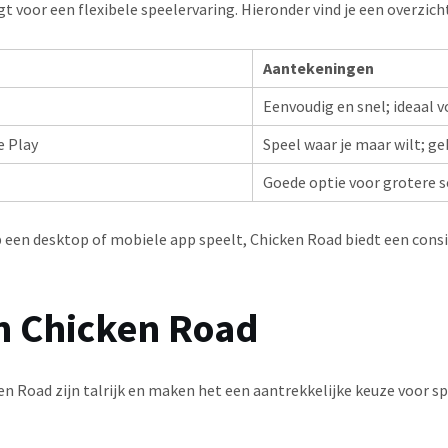
rgt voor een flexibele speelervaring. Hieronder vind je een overz
Aantekeningen
Eenvoudig en snel; ideaal v
e Play
Speel waar je maar wilt; ge
Goede optie voor grotere 
op een desktop of mobiele app speelt, Chicken Road biedt een cons
n Chicken Road
n Road zijn talrijk en maken het een aantrekkelijke keuze voor spe