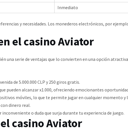
Inmediato
eferencias y necesidades. Los monederos electrónicos, por ejemplo,
en el casino Aviator
én una serie de ventajas que lo convierten en una opción atractiva
enida de 5.000.000 CLP y 250 giros gratis.
s que pueden alcanzar x1.000, ofreciendo emocionantes oportunidad
positivos móviles, lo que te permite jugar en cualquier momento y l
 con dinero real.
er inconveniente o duda que surja durante tu experiencia de juego.
el casino Aviator