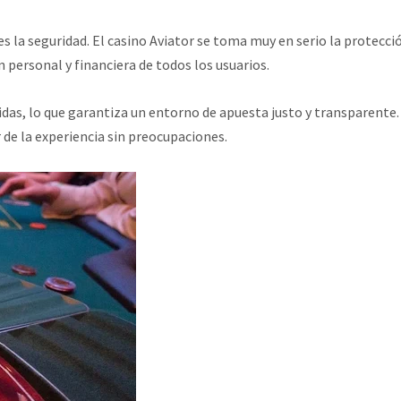
s la seguridad. El casino Aviator se toma muy en serio la protecció
personal y financiera de todos los usuarios.
das, lo que garantiza un entorno de apuesta justo y transparente. 
 de la experiencia sin preocupaciones.