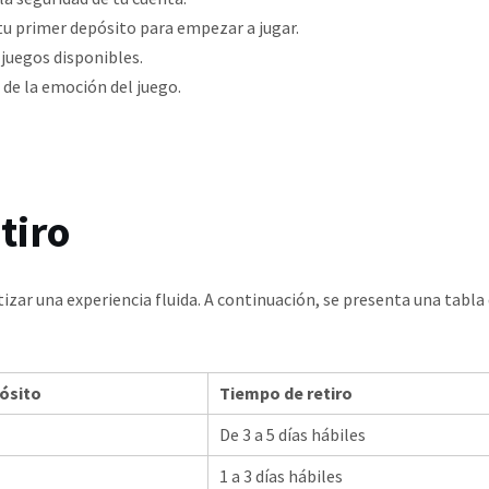
tu primer depósito para empezar a jugar.
 juegos disponibles.
 de la emoción del juego.
tiro
ar una experiencia fluida. A continuación, se presenta una tabla 
ósito
Tiempo de retiro
De 3 a 5 días hábiles
1 a 3 días hábiles