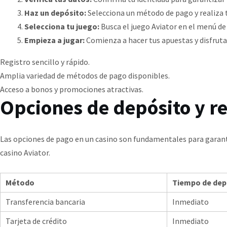
Haz un depósito:
Selecciona un método de pago y realiza 
Selecciona tu juego:
Busca el juego Aviator en el menú de
Empieza a jugar:
Comienza a hacer tus apuestas y disfruta
Registro sencillo y rápido.
Amplia variedad de métodos de pago disponibles.
Acceso a bonos y promociones atractivas.
Opciones de depósito y re
Las opciones de pago en un casino son fundamentales para garantiz
casino Aviator.
Método
Tiempo de dep
Transferencia bancaria
Inmediato
Tarjeta de crédito
Inmediato