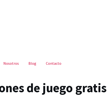
Nosotros
Blog
Contacto
iones de juego grati