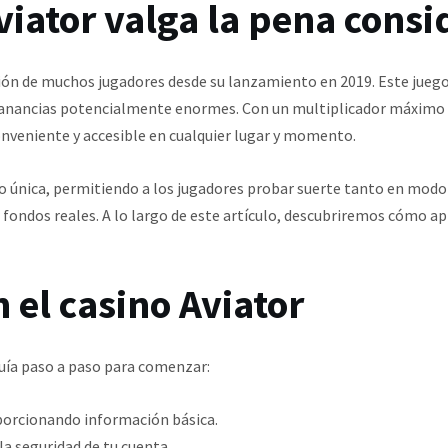
viator valga la pena consi
ción de muchos jugadores desde su lanzamiento en 2019. Este juego
ganancias potencialmente enormes. Con un multiplicador máximo d
onveniente y accesible en cualquier lugar y momento.
o única, permitiendo a los jugadores probar suerte tanto en modo g
fondos reales. A lo largo de este artículo, descubriremos cómo a
el casino Aviator
guía paso a paso para comenzar:
roporcionando información básica.
a seguridad de tu cuenta.