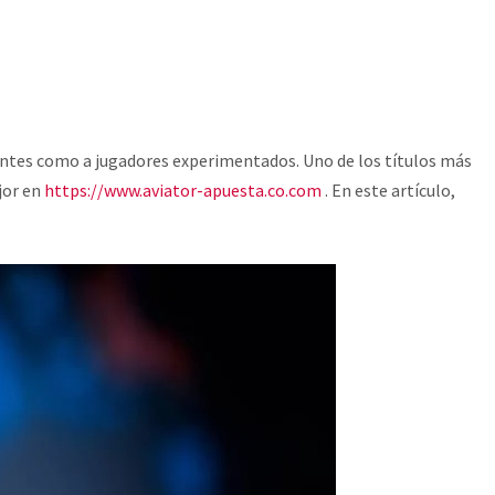
iantes como a jugadores experimentados. Uno de los títulos más
jor en
https://www.aviator-apuesta.co.com
. En este artículo,