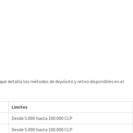
que detalla los métodos de depósito y retiro disponibles en el
Limites
Desde 5.000 hasta 100.000 CLP
Desde 5.000 hasta 100.000 CLP