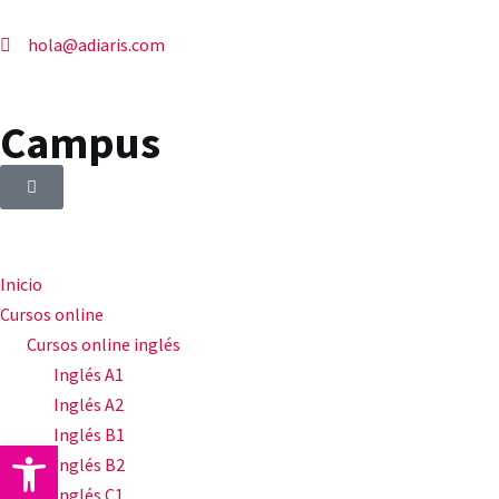
hola@adiaris.com
Campus
Inicio
Cursos online
Cursos online inglés
Inglés A1
Inglés A2
Inglés B1
Abrir barra de herramientas
Inglés B2
Inglés C1